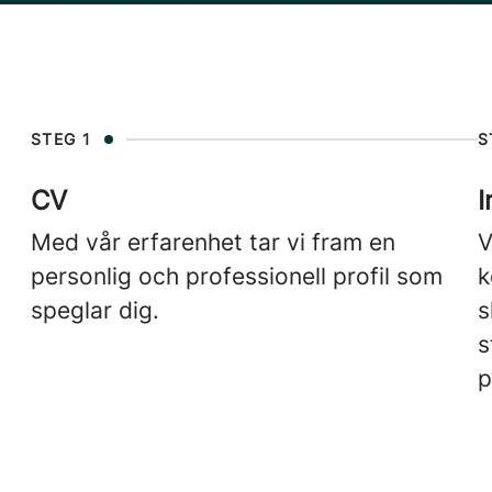
STEG 1
S
CV
I
Med vår erfarenhet tar vi fram en
V
personlig och professionell profil som
k
speglar dig.
s
s
p